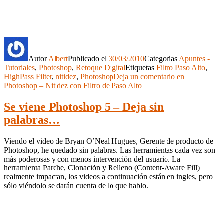
Autor
Albert
Publicado el
30/03/2010
Categorías
Apuntes -
Tutoriales
,
Photoshop
,
Retoque Digital
Etiquetas
Filtro Paso Alto
,
HighPass Filter
,
nitidez
,
Photoshop
Deja un comentario
en
Photoshop – Nitidez con Filtro de Paso Alto
Se viene Photoshop 5 – Deja sin
palabras…
Viendo el video de Bryan O’Neal Hugues, Gerente de producto de
Photoshop, he quedado sin palabras. Las herramientas cada vez son
más poderosas y con menos intervención del usuario. La
herramienta Parche, Clonación y Relleno (Content-Aware Fill)
realmente impactan, los videos a continuación están en ingles, pero
sólo viéndolo se darán cuenta de lo que hablo.