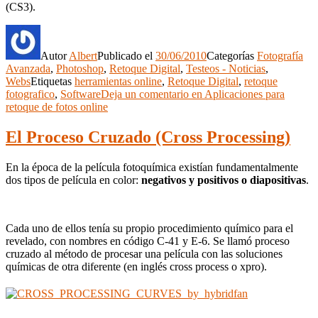
(CS3).
Autor
Albert
Publicado el
30/06/2010
Categorías
Fotografía
Avanzada
,
Photoshop
,
Retoque Digital
,
Testeos - Noticias
,
Webs
Etiquetas
herramientas online
,
Retoque Digital
,
retoque
fotografico
,
Software
Deja un comentario
en Aplicaciones para
retoque de fotos online
El Proceso Cruzado (Cross Processing)
En la época de la película fotoquímica existían fundamentalmente
dos tipos de película en color:
negativos y positivos o diapositivas
.
Cada uno de ellos tenía su propio procedimiento químico para el
revelado, con nombres en código C-41 y E-6. Se llamó proceso
cruzado al método de procesar una película con las soluciones
químicas de otra diferente (en inglés cross process o xpro).