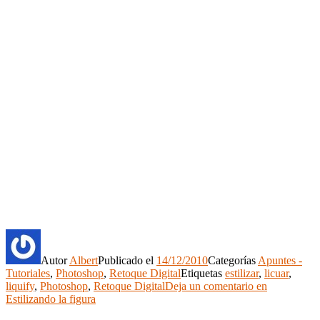
Autor
Albert
Publicado el
14/12/2010
Categorías
Apuntes -
Tutoriales
,
Photoshop
,
Retoque Digital
Etiquetas
estilizar
,
licuar
,
liquify
,
Photoshop
,
Retoque Digital
Deja un comentario
en
Estilizando la figura