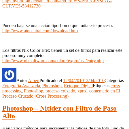
http://hybridfan.deviantart.com/art/CROSS-PROCESSING-
CURVES-53412730
Pueden bajarse una acción tipo Lomo que imita este proceso:
http://www.atncentral.com/download.htm
Los filtros Nik Color Efex tienen un set de filtros para realizar este
proceso muy completo:
http://www.niksoftware.com/colorefexpro/usa/entry.php
Autor
Albert
Publicado el
12/04/2010
12/04/2010
Categorías
Fotografía Avanzada
,
Photoshop
,
Retoque Digital
Etiquetas
cross
processing
,
Photoshop
,
proceso cruzado
,
xpro
1 comentario
en El
Proceso Cruzado (Cross Processing)
Photoshop – Nitidez con Filtro de Paso
Alto
Hay varios métodos para incrementar la nitidez de una foto, uno de