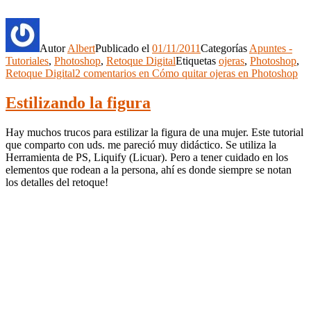
Autor
Albert
Publicado el
01/11/2011
Categorías
Apuntes -
Tutoriales
,
Photoshop
,
Retoque Digital
Etiquetas
ojeras
,
Photoshop
,
Retoque Digital
2 comentarios
en Cómo quitar ojeras en Photoshop
Estilizando la figura
Hay muchos trucos para estilizar la figura de una mujer. Este tutorial
que comparto con uds. me pareció muy didáctico. Se utiliza la
Herramienta de PS, Liquify (Licuar). Pero a tener cuidado en los
elementos que rodean a la persona, ahí es donde siempre se notan
los detalles del retoque!