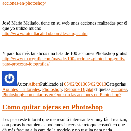
acciones-en-photoshop/
José María Mellado, tiene en su web unas acciones realizadas por él
que yo utilizo mucho
http://www.fotoaltacalidad.com/descargas.htm
Y para los más fanáticos una lista de 100 acciones Photoshop gratis!
http://www.macgrafic.com/mas-de-100-acciones-photoshop-gratis-
para-procesar-fotografias/
Autor
Albert
Publicado el
05/02/2013
05/02/2013
Categorías
Apuntes - Tutoriales
,
Photoshop
,
Retoque Digital
Etiquetas
acciones
,
Photoshop
6 comentarios
en Que son las acciones en Photoshop?
Cómo quitar ojeras en Photoshop
Les paso este tutorial que me resultó interesante y muy fácil realizar,
con pocas herramientas podemos hacer este retoque cosmético que
dá más frecura a la cara de la modelo y no resulta para nada